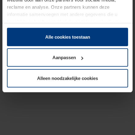
reclame en analyse. Onze partners kunnen deze
informatie samenvoegen met andere gegevens die u
beschikbaar heeft gesteld of die zij tijdens gebruik van
hun diensten hebben verzameld.
Juridisch hebben wij het recht om cookies op uw
Alle cookies toestaan
computer te plaatsen wanneer dit voor de juiste werking
van deze pagina's absoluut vereist is. Voor alle andere
Aanpassen
soorten cookies is uw toestemming benodigd. Uw
toestemming kunt u op elk moment bij de uitleg van de
cookies op pagina
Privacyverklaring
op onze website
Alleen noodzakelijke cookies
wijzigen of herroepen.