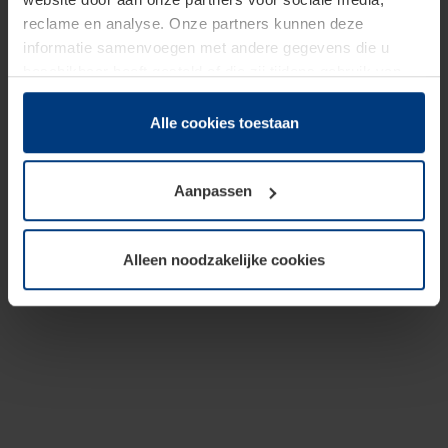
reclame en analyse. Onze partners kunnen deze
informatie samenvoegen met andere gegevens die u
beschikbaar heeft gesteld of die zij tijdens gebruik van
hun diensten hebben verzameld.
Juridisch hebben wij het recht om cookies op uw
Alle cookies toestaan
computer te plaatsen wanneer dit voor de juiste werking
van deze pagina's absoluut vereist is. Voor alle andere
Aanpassen
soorten cookies is uw toestemming benodigd. Uw
toestemming kunt u op elk moment bij de uitleg van de
cookies op pagina
Privacyverklaring
op onze website
Alleen noodzakelijke cookies
wijzigen of herroepen.