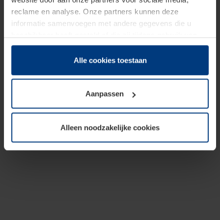
reclame en analyse. Onze partners kunnen deze
informatie samenvoegen met andere gegevens die u
beschikbaar heeft gesteld of die zij tijdens gebruik van
hun diensten hebben verzameld.
Juridisch hebben wij het recht om cookies op uw
Alle cookies toestaan
computer te plaatsen wanneer dit voor de juiste werking
van deze pagina's absoluut vereist is. Voor alle andere
Aanpassen
soorten cookies is uw toestemming benodigd. Uw
toestemming kunt u op elk moment bij de uitleg van de
cookies op pagina
Privacyverklaring
op onze website
Alleen noodzakelijke cookies
wijzigen of herroepen.