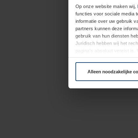
Op onze website maken wij,
functies voor sociale media 
informatie over uw gebruik 
partners kunnen deze informa
gebruik van hun diensten h
Juridisch hebben wij het rec
pagina's absoluut vereist is
moment bij de uitleg van de 
Alleen noodzakelijke c