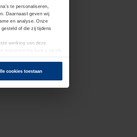
a's te personaliseren,
en. Daarnaast geven wij
clame en analyse. Onze
steld of die zij tijdens
uiste werking van deze
 Uw toestemming kunt u op elk
f herroepen.
lle cookies toestaan