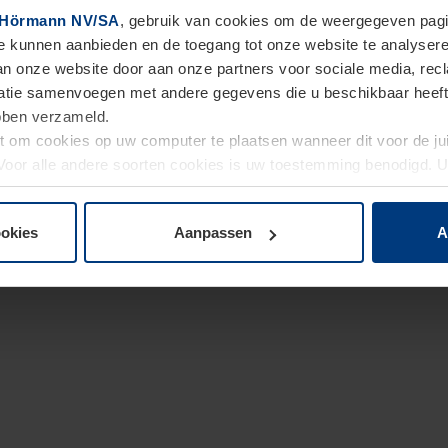
Hörmann NV/SA
, gebruik van cookies om de weergegeven pagin
te kunnen aanbieden en de toegang tot onze website te analyser
van onze website door aan onze partners voor sociale media, re
tie samenvoegen met andere gegevens die u beschikbaar heeft ge
ebben verzameld.
ht om cookies op uw computer te plaatsen wanneer dit voor de j
. Voor alle andere soorten cookies is uw toestemming benodigd.
cookies op pagina
Privacyverklaring
op onze website wijzigen o
ookies
Aanpassen
A