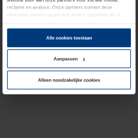
reclame en analyse. Onze partners kunnen deze
informatie samenvoegen met andere gegevens die u
beschikbaar heeft gesteld of die zij tijdens gebruik van
hun diensten hebben verzameld.
Juridisch hebben wij het recht om cookies op uw
Alle cookies toestaan
computer te plaatsen wanneer dit voor de juiste werking
van deze pagina's absoluut vereist is. Voor alle andere
Aanpassen
soorten cookies is uw toestemming benodigd. Uw
toestemming kunt u op elk moment bij de uitleg van de
cookies op pagina
Privacyverklaring
op onze website
Alleen noodzakelijke cookies
wijzigen of herroepen.