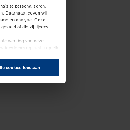
a's te personaliseren,
en. Daarnaast geven wij
clame en analyse. Onze
steld of die zij tijdens
uiste werking van deze
 Uw toestemming kunt u op elk
f herroepen.
lle cookies toestaan