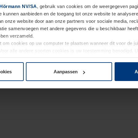
Hörmann NV/SA
, gebruik van cookies om de weergegeven pagin
te kunnen aanbieden en de toegang tot onze website te analyser
van onze website door aan onze partners voor sociale media, re
tie samenvoegen met andere gegevens die u beschikbaar heeft ge
ebben verzameld.
ht om cookies op uw computer te plaatsen wanneer dit voor de j
. Voor alle andere soorten cookies is uw toestemming benodigd.
cookies op pagina
Privacyverklaring
op onze website wijzigen o
ookies
Aanpassen
A