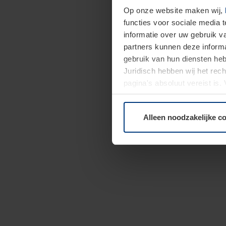
Op onze website maken wij,
functies voor sociale media 
informatie over uw gebruik 
partners kunnen deze informa
gebruik van hun diensten h
Juridisch hebben wij het rec
pagina's absoluut vereist is
moment bij de uitleg van de 
Alleen noodzakelijke c