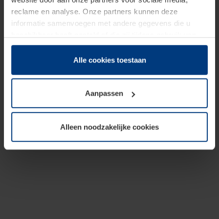
reclame en analyse. Onze partners kunnen deze
informatie samenvoegen met andere gegevens die u
beschikbaar heeft gesteld of die zij tijdens gebruik van
hun diensten hebben verzameld.
Juridisch hebben wij het recht om cookies op uw
Alle cookies toestaan
computer te plaatsen wanneer dit voor de juiste werking
van deze pagina's absoluut vereist is. Voor alle andere
Aanpassen
soorten cookies is uw toestemming benodigd. Uw
toestemming kunt u op elk moment bij de uitleg van de
cookies op pagina
Privacyverklaring
op onze website
Alleen noodzakelijke cookies
wijzigen of herroepen.