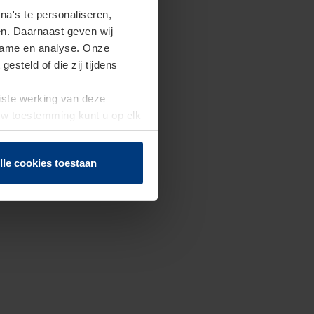
a's te personaliseren,
en. Daarnaast geven wij
clame en analyse. Onze
steld of die zij tijdens
uiste werking van deze
 Uw toestemming kunt u op elk
f herroepen.
lle cookies toestaan