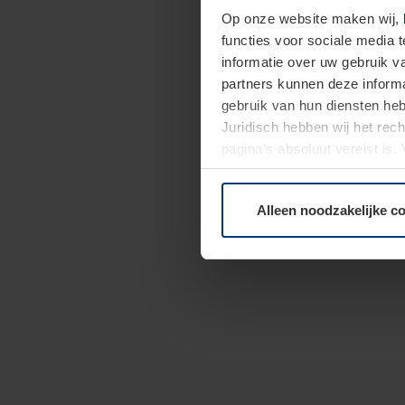
Op onze website maken wij,
functies voor sociale media 
informatie over uw gebruik 
partners kunnen deze informa
gebruik van hun diensten h
Juridisch hebben wij het rec
pagina's absoluut vereist is
moment bij de uitleg van de 
Alleen noodzakelijke c