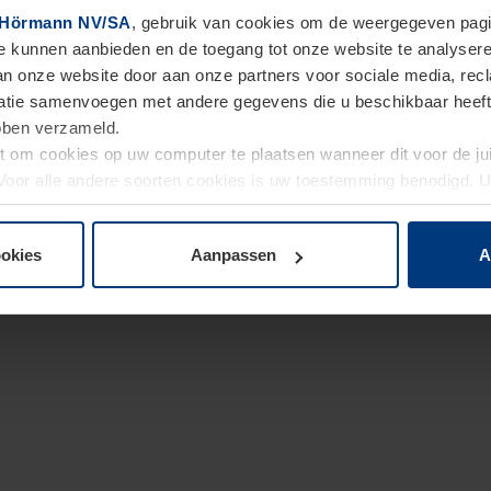
Hörmann NV/SA
, gebruik van cookies om de weergegeven pagin
te kunnen aanbieden en de toegang tot onze website te analyser
van onze website door aan onze partners voor sociale media, re
tie samenvoegen met andere gegevens die u beschikbaar heeft ge
ebben verzameld.
ht om cookies op uw computer te plaatsen wanneer dit voor de j
. Voor alle andere soorten cookies is uw toestemming benodigd.
cookies op pagina
Privacyverklaring
op onze website wijzigen o
ookies
Aanpassen
A