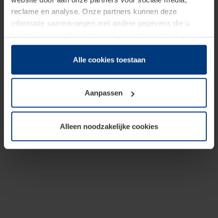
reclame en analyse. Onze partners kunnen deze
informatie samenvoegen met andere gegevens die u
beschikbaar heeft gesteld of die zij tijdens gebruik van
hun diensten hebben verzameld.
Juridisch hebben wij het recht om cookies op uw
Alle cookies toestaan
computer te plaatsen wanneer dit voor de juiste werking
van deze pagina's absoluut vereist is. Voor alle andere
Aanpassen
soorten cookies is uw toestemming benodigd. Uw
toestemming kunt u op elk moment bij de uitleg van de
cookies op pagina
Privacyverklaring
op onze website
Alleen noodzakelijke cookies
wijzigen of herroepen.