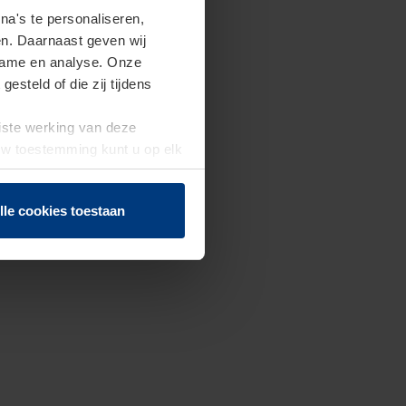
a's te personaliseren,
en. Daarnaast geven wij
clame en analyse. Onze
steld of die zij tijdens
uiste werking van deze
 Uw toestemming kunt u op elk
f herroepen.
lle cookies toestaan