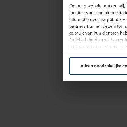
Op onze website maken wij,
functies voor sociale media 
informatie over uw gebruik 
partners kunnen deze informa
gebruik van hun diensten h
Juridisch hebben wij het rec
pagina's absoluut vereist is
moment bij de uitleg van de 
Alleen noodzakelijke c