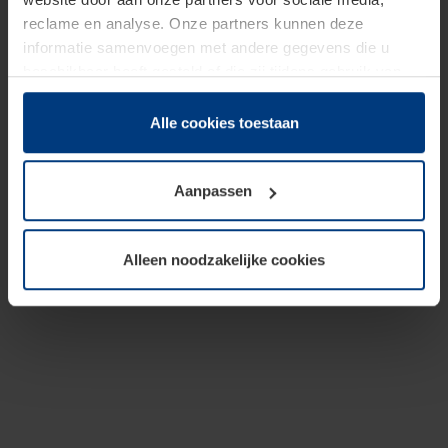
reclame en analyse. Onze partners kunnen deze
informatie samenvoegen met andere gegevens die u
beschikbaar heeft gesteld of die zij tijdens gebruik van
hun diensten hebben verzameld.
Juridisch hebben wij het recht om cookies op uw
Alle cookies toestaan
computer te plaatsen wanneer dit voor de juiste werking
van deze pagina's absoluut vereist is. Voor alle andere
Aanpassen
soorten cookies is uw toestemming benodigd. Uw
toestemming kunt u op elk moment bij de uitleg van de
cookies op pagina
Privacyverklaring
op onze website
Alleen noodzakelijke cookies
wijzigen of herroepen.