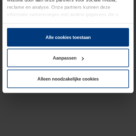
reclame en analyse. Onze partners kunnen deze
informatie samenvoegen met andere gegevens die u
beschikbaar heeft gesteld of die zij tijdens gebruik van
hun diensten hebben verzameld.
Juridisch hebben wij het recht om cookies op uw
Alle cookies toestaan
computer te plaatsen wanneer dit voor de juiste werking
van deze pagina's absoluut vereist is. Voor alle andere
Aanpassen
soorten cookies is uw toestemming benodigd. Uw
toestemming kunt u op elk moment bij de uitleg van de
cookies op pagina
Privacyverklaring
op onze website
Alleen noodzakelijke cookies
wijzigen of herroepen.