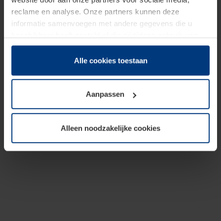
reclame en analyse. Onze partners kunnen deze
informatie samenvoegen met andere gegevens die u
beschikbaar heeft gesteld of die zij tijdens gebruik van
hun diensten hebben verzameld.
Juridisch hebben wij het recht om cookies op uw
Alle cookies toestaan
computer te plaatsen wanneer dit voor de juiste werking
van deze pagina's absoluut vereist is. Voor alle andere
Aanpassen
soorten cookies is uw toestemming benodigd. Uw
toestemming kunt u op elk moment bij de uitleg van de
cookies op pagina
Privacyverklaring
op onze website
Alleen noodzakelijke cookies
wijzigen of herroepen.