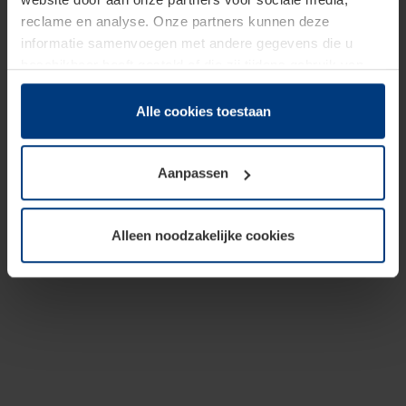
reclame en analyse. Onze partners kunnen deze
informatie samenvoegen met andere gegevens die u
beschikbaar heeft gesteld of die zij tijdens gebruik van
hun diensten hebben verzameld.
Juridisch hebben wij het recht om cookies op uw
Alle cookies toestaan
computer te plaatsen wanneer dit voor de juiste werking
van deze pagina's absoluut vereist is. Voor alle andere
Aanpassen
soorten cookies is uw toestemming benodigd. Uw
toestemming kunt u op elk moment bij de uitleg van de
cookies op pagina
Privacyverklaring
op onze website
Alleen noodzakelijke cookies
wijzigen of herroepen.