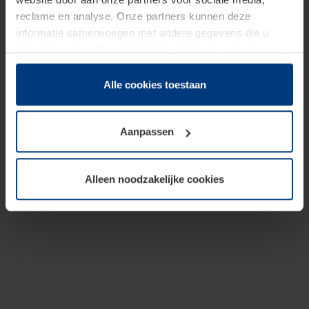
reclame en analyse. Onze partners kunnen deze
informatie samenvoegen met andere gegevens die u
beschikbaar heeft gesteld of die zij tijdens gebruik van
hun diensten hebben verzameld.
Juridisch hebben wij het recht om cookies op uw
Alle cookies toestaan
computer te plaatsen wanneer dit voor de juiste werking
van deze pagina's absoluut vereist is. Voor alle andere
Aanpassen
soorten cookies is uw toestemming benodigd. Uw
toestemming kunt u op elk moment bij de uitleg van de
cookies op pagina
Privacyverklaring
op onze website
Alleen noodzakelijke cookies
wijzigen of herroepen.