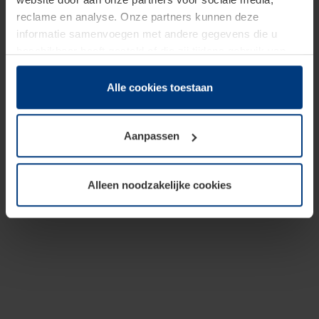
reclame en analyse. Onze partners kunnen deze
informatie samenvoegen met andere gegevens die u
beschikbaar heeft gesteld of die zij tijdens gebruik van
hun diensten hebben verzameld.
Juridisch hebben wij het recht om cookies op uw
Alle cookies toestaan
computer te plaatsen wanneer dit voor de juiste werking
van deze pagina's absoluut vereist is. Voor alle andere
Aanpassen
soorten cookies is uw toestemming benodigd. Uw
toestemming kunt u op elk moment bij de uitleg van de
cookies op pagina
Privacyverklaring
op onze website
Alleen noodzakelijke cookies
wijzigen of herroepen.