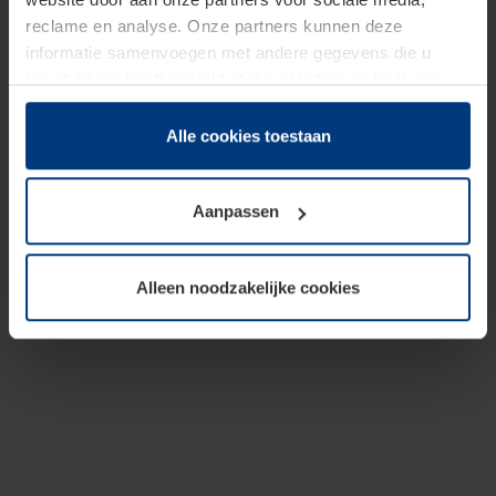
reclame en analyse. Onze partners kunnen deze
informatie samenvoegen met andere gegevens die u
beschikbaar heeft gesteld of die zij tijdens gebruik van
hun diensten hebben verzameld.
Juridisch hebben wij het recht om cookies op uw
Alle cookies toestaan
computer te plaatsen wanneer dit voor de juiste werking
van deze pagina's absoluut vereist is. Voor alle andere
Aanpassen
soorten cookies is uw toestemming benodigd. Uw
toestemming kunt u op elk moment bij de uitleg van de
cookies op pagina
Privacyverklaring
op onze website
Alleen noodzakelijke cookies
wijzigen of herroepen.