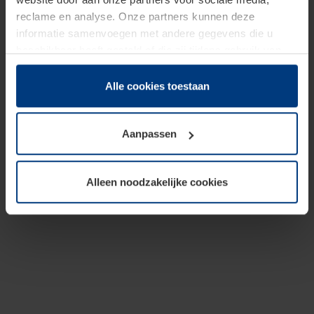
reclame en analyse. Onze partners kunnen deze
informatie samenvoegen met andere gegevens die u
beschikbaar heeft gesteld of die zij tijdens gebruik van
hun diensten hebben verzameld.
Juridisch hebben wij het recht om cookies op uw
Alle cookies toestaan
computer te plaatsen wanneer dit voor de juiste werking
van deze pagina's absoluut vereist is. Voor alle andere
Aanpassen
soorten cookies is uw toestemming benodigd. Uw
toestemming kunt u op elk moment bij de uitleg van de
cookies op pagina
Privacyverklaring
op onze website
Alleen noodzakelijke cookies
wijzigen of herroepen.