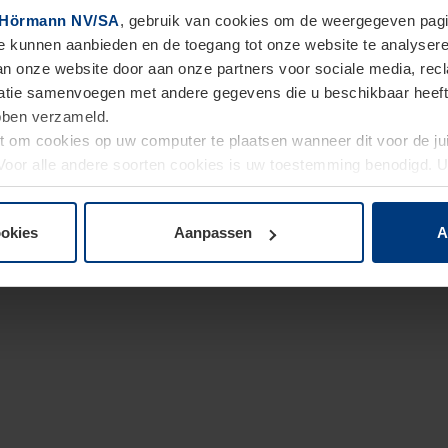
Hörmann NV/SA
, gebruik van cookies om de weergegeven pagin
te kunnen aanbieden en de toegang tot onze website te analyser
van onze website door aan onze partners voor sociale media, re
tie samenvoegen met andere gegevens die u beschikbaar heeft ge
ebben verzameld.
ht om cookies op uw computer te plaatsen wanneer dit voor de j
. Voor alle andere soorten cookies is uw toestemming benodigd.
cookies op pagina
Privacyverklaring
op onze website wijzigen o
ookies
Aanpassen
A