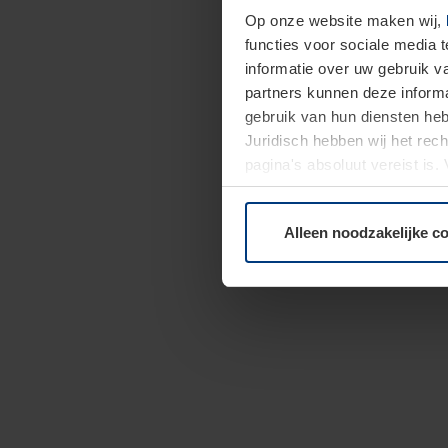
Op onze website maken wij,
functies voor sociale media 
informatie over uw gebruik 
partners kunnen deze informa
gebruik van hun diensten h
Juridisch hebben wij het rec
pagina's absoluut vereist is
moment bij de uitleg van de 
Alleen noodzakelijke c