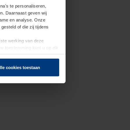
a's te personaliseren,
en. Daarnaast geven wij
clame en analyse. Onze
steld of die zij tijdens
uiste werking van deze
 Uw toestemming kunt u op elk
f herroepen.
lle cookies toestaan