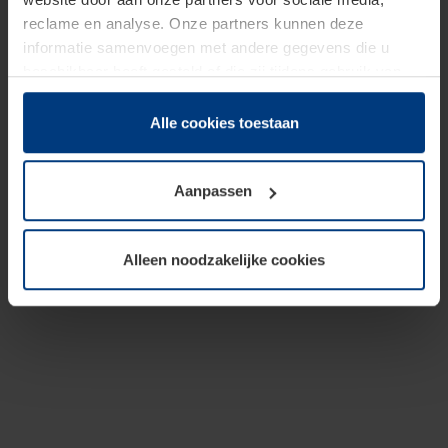
reclame en analyse. Onze partners kunnen deze
informatie samenvoegen met andere gegevens die u
beschikbaar heeft gesteld of die zij tijdens gebruik van
hun diensten hebben verzameld.
Juridisch hebben wij het recht om cookies op uw
Alle cookies toestaan
computer te plaatsen wanneer dit voor de juiste werking
van deze pagina's absoluut vereist is. Voor alle andere
Aanpassen
soorten cookies is uw toestemming benodigd. Uw
toestemming kunt u op elk moment bij de uitleg van de
cookies op pagina
Privacyverklaring
op onze website
Alleen noodzakelijke cookies
wijzigen of herroepen.