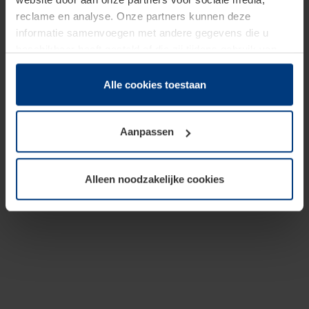
reclame en analyse. Onze partners kunnen deze
informatie samenvoegen met andere gegevens die u
beschikbaar heeft gesteld of die zij tijdens gebruik van
hun diensten hebben verzameld.
Juridisch hebben wij het recht om cookies op uw
Alle cookies toestaan
computer te plaatsen wanneer dit voor de juiste werking
van deze pagina's absoluut vereist is. Voor alle andere
Aanpassen
soorten cookies is uw toestemming benodigd. Uw
toestemming kunt u op elk moment bij de uitleg van de
cookies op pagina
Privacyverklaring
op onze website
Alleen noodzakelijke cookies
wijzigen of herroepen.