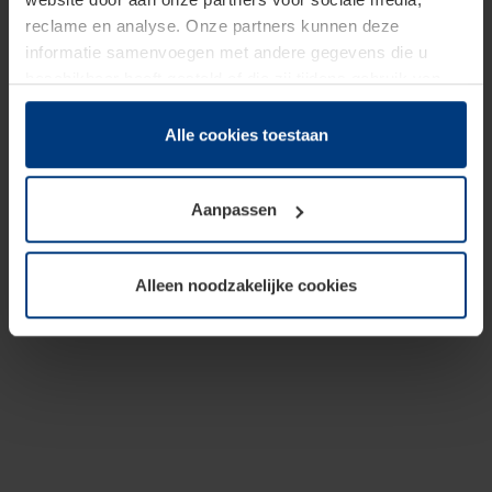
reclame en analyse. Onze partners kunnen deze
informatie samenvoegen met andere gegevens die u
beschikbaar heeft gesteld of die zij tijdens gebruik van
hun diensten hebben verzameld.
Juridisch hebben wij het recht om cookies op uw
Alle cookies toestaan
computer te plaatsen wanneer dit voor de juiste werking
van deze pagina's absoluut vereist is. Voor alle andere
Aanpassen
soorten cookies is uw toestemming benodigd. Uw
toestemming kunt u op elk moment bij de uitleg van de
cookies op pagina
Privacyverklaring
op onze website
Alleen noodzakelijke cookies
wijzigen of herroepen.