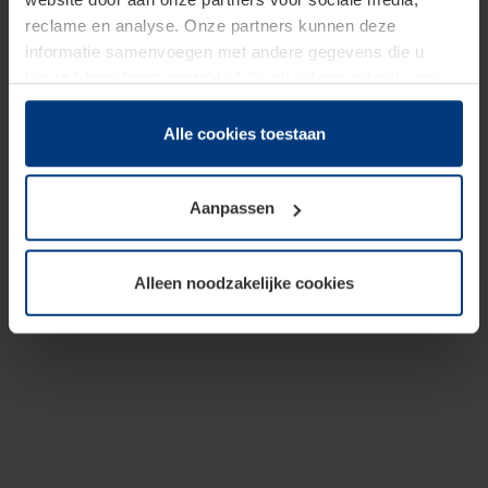
reclame en analyse. Onze partners kunnen deze
informatie samenvoegen met andere gegevens die u
beschikbaar heeft gesteld of die zij tijdens gebruik van
hun diensten hebben verzameld.
Juridisch hebben wij het recht om cookies op uw
Alle cookies toestaan
computer te plaatsen wanneer dit voor de juiste werking
van deze pagina's absoluut vereist is. Voor alle andere
Aanpassen
soorten cookies is uw toestemming benodigd. Uw
toestemming kunt u op elk moment bij de uitleg van de
cookies op pagina
Privacyverklaring
op onze website
Alleen noodzakelijke cookies
wijzigen of herroepen.