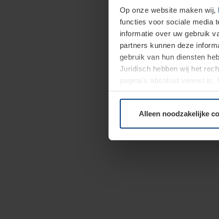
Op onze website maken wij,
functies voor sociale media 
informatie over uw gebruik 
partners kunnen deze informa
gebruik van hun diensten h
Juridisch hebben wij het rec
pagina's absoluut vereist is
moment bij de uitleg van de 
Alleen noodzakelijke c