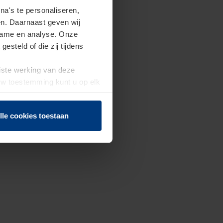
a's te personaliseren,
en. Daarnaast geven wij
clame en analyse. Onze
steld of die zij tijdens
uiste werking van deze
 Uw toestemming kunt u op elk
f herroepen.
lle cookies toestaan