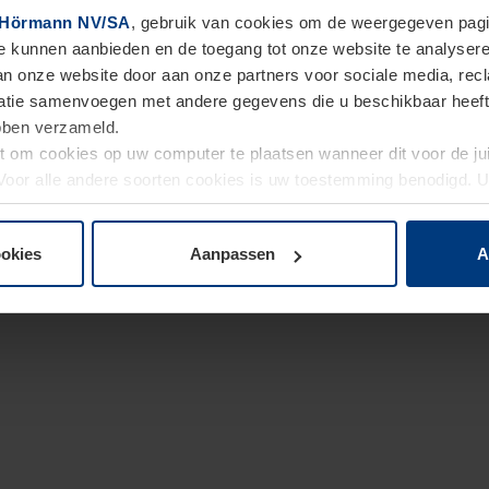
Hörmann NV/SA
, gebruik van cookies om de weergegeven pagin
te kunnen aanbieden en de toegang tot onze website te analyser
van onze website door aan onze partners voor sociale media, re
tie samenvoegen met andere gegevens die u beschikbaar heeft ge
ebben verzameld.
ht om cookies op uw computer te plaatsen wanneer dit voor de j
. Voor alle andere soorten cookies is uw toestemming benodigd.
cookies op pagina
Privacyverklaring
op onze website wijzigen o
ookies
Aanpassen
A