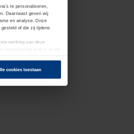
a's te personaliseren,
en. Daarnaast geven wij
clame en analyse. Onze
steld of die zij tijdens
uiste werking van deze
 Uw toestemming kunt u op elk
f herroepen.
lle cookies toestaan