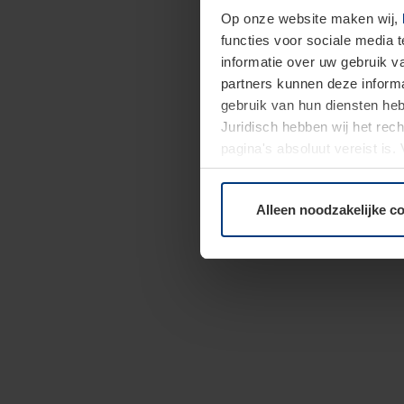
Op onze website maken wij,
functies voor sociale media 
informatie over uw gebruik 
partners kunnen deze informa
gebruik van hun diensten h
Juridisch hebben wij het rec
pagina's absoluut vereist is
moment bij de uitleg van de 
Alleen noodzakelijke c