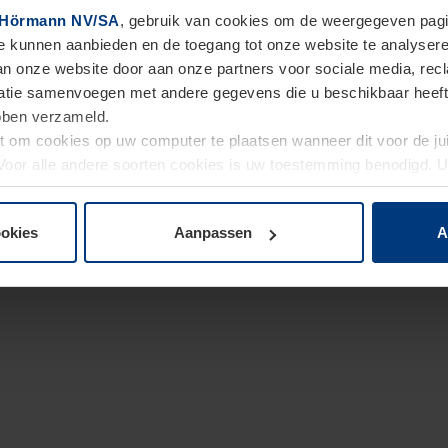
Hörmann NV/SA
, gebruik van cookies om de weergegeven pagin
te kunnen aanbieden en de toegang tot onze website te analyser
van onze website door aan onze partners voor sociale media, re
tie samenvoegen met andere gegevens die u beschikbaar heeft ge
ebben verzameld.
ht om cookies op uw computer te plaatsen wanneer dit voor de j
. Voor alle andere soorten cookies is uw toestemming benodigd.
cookies op pagina
Privacyverklaring
op onze website wijzigen o
ookies
Aanpassen
A