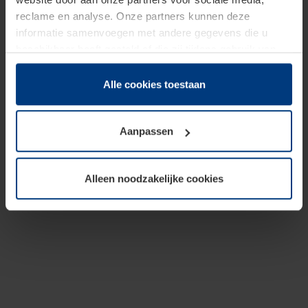
reclame en analyse. Onze partners kunnen deze
informatie samenvoegen met andere gegevens die u
beschikbaar heeft gesteld of die zij tijdens gebruik van
hun diensten hebben verzameld.
Juridisch hebben wij het recht om cookies op uw
Alle cookies toestaan
computer te plaatsen wanneer dit voor de juiste werking
van deze pagina's absoluut vereist is. Voor alle andere
Aanpassen
soorten cookies is uw toestemming benodigd. Uw
toestemming kunt u op elk moment bij de uitleg van de
cookies op pagina
Privacyverklaring
op onze website
Alleen noodzakelijke cookies
wijzigen of herroepen.