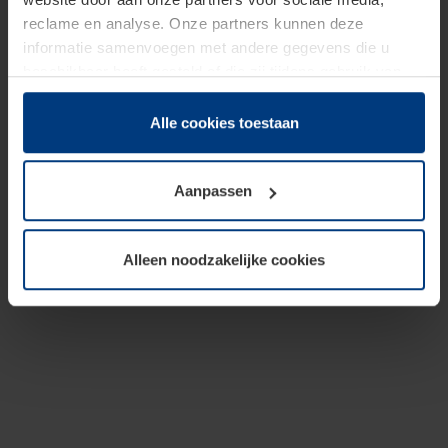
reclame en analyse. Onze partners kunnen deze
informatie samenvoegen met andere gegevens die u
beschikbaar heeft gesteld of die zij tijdens gebruik van
hun diensten hebben verzameld.
Juridisch hebben wij het recht om cookies op uw
Alle cookies toestaan
computer te plaatsen wanneer dit voor de juiste werking
van deze pagina's absoluut vereist is. Voor alle andere
Aanpassen
soorten cookies is uw toestemming benodigd. Uw
toestemming kunt u op elk moment bij de uitleg van de
cookies op pagina
Privacyverklaring
op onze website
Alleen noodzakelijke cookies
wijzigen of herroepen.