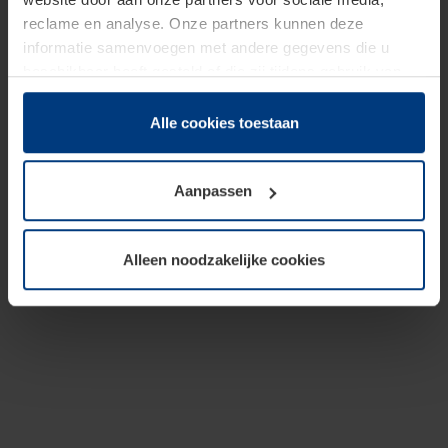
reclame en analyse. Onze partners kunnen deze
informatie samenvoegen met andere gegevens die u
beschikbaar heeft gesteld of die zij tijdens gebruik van
hun diensten hebben verzameld.
Juridisch hebben wij het recht om cookies op uw
Alle cookies toestaan
computer te plaatsen wanneer dit voor de juiste werking
van deze pagina's absoluut vereist is. Voor alle andere
Aanpassen
soorten cookies is uw toestemming benodigd. Uw
toestemming kunt u op elk moment bij de uitleg van de
cookies op pagina
Privacyverklaring
op onze website
Alleen noodzakelijke cookies
wijzigen of herroepen.