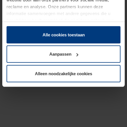
reclame en analyse. Onze partners kunnen deze
informatie samenvoegen met andere gegevens die u
beschikbaar heeft gesteld of die zij tijdens gebruik van
hun diensten hebben verzameld.
Juridisch hebben wij het recht om cookies op uw
Alle cookies toestaan
computer te plaatsen wanneer dit voor de juiste werking
van deze pagina's absoluut vereist is. Voor alle andere
Aanpassen
soorten cookies is uw toestemming benodigd. Uw
toestemming kunt u op elk moment bij de uitleg van de
cookies op pagina
Privacyverklaring
op onze website
Alleen noodzakelijke cookies
wijzigen of herroepen.