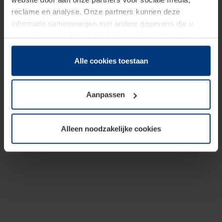
reclame en analyse. Onze partners kunnen deze
informatie samenvoegen met andere gegevens die u
beschikbaar heeft gesteld of die zij tijdens gebruik van
hun diensten hebben verzameld.
Juridisch hebben wij het recht om cookies op uw
Alle cookies toestaan
computer te plaatsen wanneer dit voor de juiste werking
van deze pagina's absoluut vereist is. Voor alle andere
Aanpassen
soorten cookies is uw toestemming benodigd. Uw
toestemming kunt u op elk moment bij de uitleg van de
cookies op pagina
Privacyverklaring
op onze website
Alleen noodzakelijke cookies
wijzigen of herroepen.