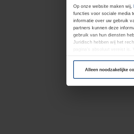
Op onze website maken wij,
functies voor sociale media 
informatie over uw gebruik 
partners kunnen deze informa
gebruik van hun diensten h
Juridisch hebben wij het rec
pagina's absoluut vereist is
moment bij de uitleg van de 
Alleen noodzakelijke c