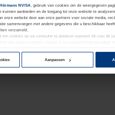
Hörmann NV/SA
, gebruik van cookies om de weergegeven pagin
te kunnen aanbieden en de toegang tot onze website te analyser
van onze website door aan onze partners voor sociale media, re
tie samenvoegen met andere gegevens die u beschikbaar heeft ge
ebben verzameld.
ht om cookies op uw computer te plaatsen wanneer dit voor de j
. Voor alle andere soorten cookies is uw toestemming benodigd.
cookies op pagina
Privacyverklaring
op onze website wijzigen o
ookies
Aanpassen
A