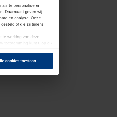
a's te personaliseren,
en. Daarnaast geven wij
clame en analyse. Onze
steld of die zij tijdens
uiste werking van deze
 Uw toestemming kunt u op elk
f herroepen.
lle cookies toestaan