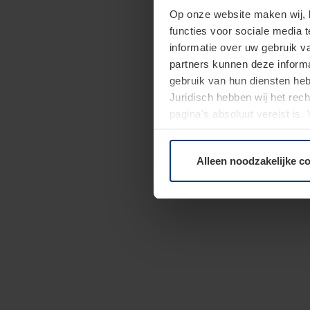
Op onze website maken wij,
functies voor sociale media 
informatie over uw gebruik 
partners kunnen deze informa
gebruik van hun diensten h
Juridisch hebben wij het rec
pagina's absoluut vereist is
moment bij de uitleg van de 
Alleen noodzakelijke c