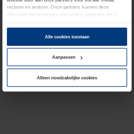
reclame en analyse. Onze partners kunnen deze
informatie samenvoegen met andere gegevens die u
beschikbaar heeft gesteld of die zij tijdens gebruik van
hun diensten hebben verzameld.
Juridisch hebben wij het recht om cookies op uw
Alle cookies toestaan
computer te plaatsen wanneer dit voor de juiste werking
van deze pagina's absoluut vereist is. Voor alle andere
Aanpassen
soorten cookies is uw toestemming benodigd. Uw
toestemming kunt u op elk moment bij de uitleg van de
cookies op pagina
Privacyverklaring
op onze website
Alleen noodzakelijke cookies
wijzigen of herroepen.