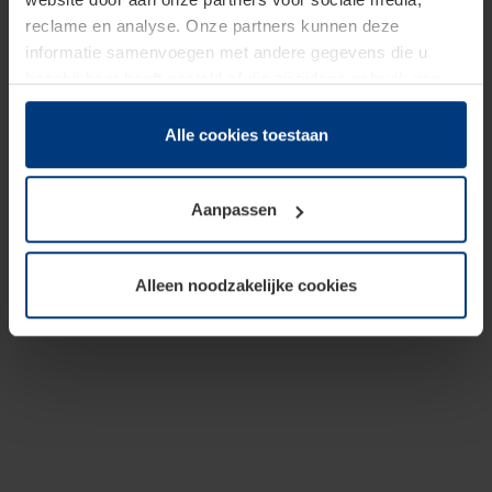
reclame en analyse. Onze partners kunnen deze
informatie samenvoegen met andere gegevens die u
beschikbaar heeft gesteld of die zij tijdens gebruik van
hun diensten hebben verzameld.
Juridisch hebben wij het recht om cookies op uw
Alle cookies toestaan
computer te plaatsen wanneer dit voor de juiste werking
van deze pagina's absoluut vereist is. Voor alle andere
Aanpassen
soorten cookies is uw toestemming benodigd. Uw
toestemming kunt u op elk moment bij de uitleg van de
cookies op pagina
Privacyverklaring
op onze website
Alleen noodzakelijke cookies
wijzigen of herroepen.