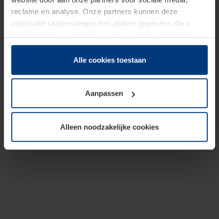
reclame en analyse. Onze partners kunnen deze
informatie samenvoegen met andere gegevens die u
beschikbaar heeft gesteld of die zij tijdens gebruik van
hun diensten hebben verzameld.
Juridisch hebben wij het recht om cookies op uw
Alle cookies toestaan
computer te plaatsen wanneer dit voor de juiste werking
van deze pagina's absoluut vereist is. Voor alle andere
Aanpassen
soorten cookies is uw toestemming benodigd. Uw
toestemming kunt u op elk moment bij de uitleg van de
cookies op pagina
Privacyverklaring
op onze website
Alleen noodzakelijke cookies
wijzigen of herroepen.