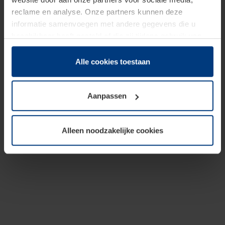
reclame en analyse. Onze partners kunnen deze
informatie samenvoegen met andere gegevens die u
beschikbaar heeft gesteld of die zij tijdens gebruik van
hun diensten hebben verzameld.
Juridisch hebben wij het recht om cookies op uw
Alle cookies toestaan
computer te plaatsen wanneer dit voor de juiste werking
van deze pagina's absoluut vereist is. Voor alle andere
Aanpassen
soorten cookies is uw toestemming benodigd. Uw
toestemming kunt u op elk moment bij de uitleg van de
cookies op pagina
Privacyverklaring
op onze website
Alleen noodzakelijke cookies
wijzigen of herroepen.