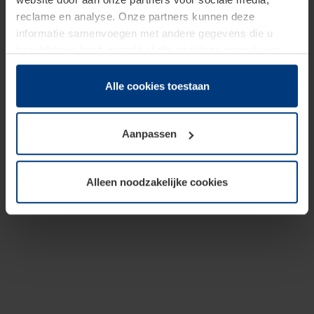
reclame en analyse. Onze partners kunnen deze
informatie samenvoegen met andere gegevens die u
beschikbaar heeft gesteld of die zij tijdens gebruik van
hun diensten hebben verzameld.
Juridisch hebben wij het recht om cookies op uw
Alle cookies toestaan
computer te plaatsen wanneer dit voor de juiste werking
van deze pagina's absoluut vereist is. Voor alle andere
Aanpassen
soorten cookies is uw toestemming benodigd. Uw
toestemming kunt u op elk moment bij de uitleg van de
cookies op pagina
Privacyverklaring
op onze website
Alleen noodzakelijke cookies
wijzigen of herroepen.