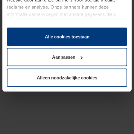
reclame en analyse. Onze partners kunnen deze
informatie samenvoegen met andere gegevens die u
beschikbaar heeft gesteld of die zij tijdens gebruik van
hun diensten hebben verzameld.
Juridisch hebben wij het recht om cookies op uw
Alle cookies toestaan
computer te plaatsen wanneer dit voor de juiste werking
van deze pagina's absoluut vereist is. Voor alle andere
Aanpassen
soorten cookies is uw toestemming benodigd. Uw
toestemming kunt u op elk moment bij de uitleg van de
cookies op pagina
Privacyverklaring
op onze website
Alleen noodzakelijke cookies
wijzigen of herroepen.