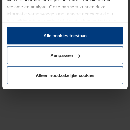
reclame en analyse. Onze partners kunnen deze
informatie samenvoegen met andere gegevens die u
beschikbaar heeft gesteld of die zij tijdens gebruik van
hun diensten hebben verzameld.
Juridisch hebben wij het recht om cookies op uw
Alle cookies toestaan
computer te plaatsen wanneer dit voor de juiste werking
van deze pagina's absoluut vereist is. Voor alle andere
Aanpassen
soorten cookies is uw toestemming benodigd. Uw
toestemming kunt u op elk moment bij de uitleg van de
cookies op pagina
Privacyverklaring
op onze website
Alleen noodzakelijke cookies
wijzigen of herroepen.