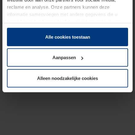
reclame en analyse. Onze partners kunnen deze
informatie samenvoegen met andere gegevens die u
beschikbaar heeft gesteld of die zij tijdens gebruik van
hun diensten hebben verzameld.
Juridisch hebben wij het recht om cookies op uw
Alle cookies toestaan
computer te plaatsen wanneer dit voor de juiste werking
van deze pagina's absoluut vereist is. Voor alle andere
Aanpassen
soorten cookies is uw toestemming benodigd. Uw
toestemming kunt u op elk moment bij de uitleg van de
cookies op pagina
Privacyverklaring
op onze website
Alleen noodzakelijke cookies
wijzigen of herroepen.