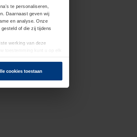
a's te personaliseren,
en. Daarnaast geven wij
clame en analyse. Onze
steld of die zij tijdens
uiste werking van deze
 Uw toestemming kunt u op elk
f herroepen.
lle cookies toestaan