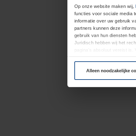
Op onze website maken wij,
functies voor sociale media 
informatie over uw gebruik 
partners kunnen deze informa
gebruik van hun diensten h
Juridisch hebben wij het rec
pagina's absoluut vereist is
moment bij de uitleg van de 
Alleen noodzakelijke c