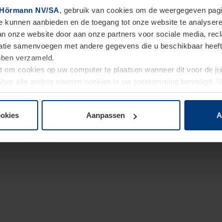
Hörmann NV/SA
, gebruik van cookies om de weergegeven pagin
te kunnen aanbieden en de toegang tot onze website te analyser
van onze website door aan onze partners voor sociale media, re
tie samenvoegen met andere gegevens die u beschikbaar heeft ge
ebben verzameld.
ht om cookies op uw computer te plaatsen wanneer dit voor de j
. Voor alle andere soorten cookies is uw toestemming benodigd.
cookies op pagina
Privacyverklaring
op onze website wijzigen o
ookies
Aanpassen
A