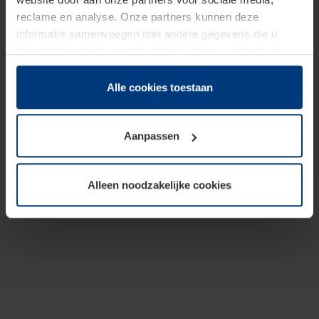
reclame en analyse. Onze partners kunnen deze
informatie samenvoegen met andere gegevens die u
beschikbaar heeft gesteld of die zij tijdens gebruik van
hun diensten hebben verzameld.
Juridisch hebben wij het recht om cookies op uw
Alle cookies toestaan
computer te plaatsen wanneer dit voor de juiste werking
van deze pagina's absoluut vereist is. Voor alle andere
Aanpassen
soorten cookies is uw toestemming benodigd. Uw
toestemming kunt u op elk moment bij de uitleg van de
cookies op pagina
Privacyverklaring
op onze website
Alleen noodzakelijke cookies
wijzigen of herroepen.