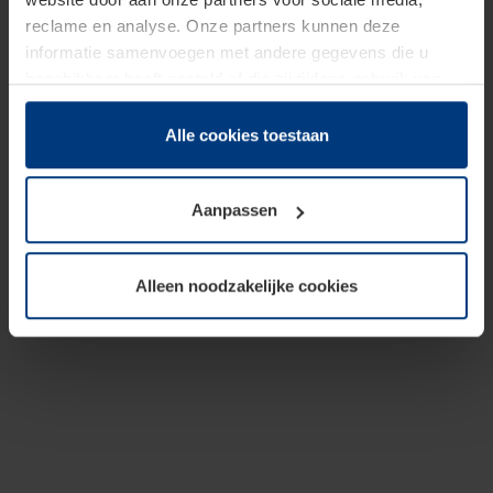
reclame en analyse. Onze partners kunnen deze
informatie samenvoegen met andere gegevens die u
beschikbaar heeft gesteld of die zij tijdens gebruik van
hun diensten hebben verzameld.
Juridisch hebben wij het recht om cookies op uw
Alle cookies toestaan
computer te plaatsen wanneer dit voor de juiste werking
van deze pagina's absoluut vereist is. Voor alle andere
Aanpassen
soorten cookies is uw toestemming benodigd. Uw
toestemming kunt u op elk moment bij de uitleg van de
cookies op pagina
Privacyverklaring
op onze website
Alleen noodzakelijke cookies
wijzigen of herroepen.