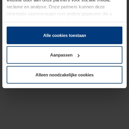
reclame en analyse. Onze partners kunnen deze
informatie samenvoegen met andere gegevens die u
beschikbaar heeft gesteld of die zij tijdens gebruik van
hun diensten hebben verzameld.
Juridisch hebben wij het recht om cookies op uw
Alle cookies toestaan
computer te plaatsen wanneer dit voor de juiste werking
van deze pagina's absoluut vereist is. Voor alle andere
Aanpassen
soorten cookies is uw toestemming benodigd. Uw
toestemming kunt u op elk moment bij de uitleg van de
cookies op pagina
Privacyverklaring
op onze website
Alleen noodzakelijke cookies
wijzigen of herroepen.