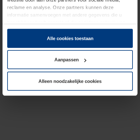
reclame en analyse. Onze partners kunnen deze
informatie samenvoegen met andere gegevens die u
beschikbaar heeft gesteld of die zij tijdens gebruik van
hun diensten hebben verzameld.
Juridisch hebben wij het recht om cookies op uw
Alle cookies toestaan
computer te plaatsen wanneer dit voor de juiste werking
van deze pagina's absoluut vereist is. Voor alle andere
Aanpassen
soorten cookies is uw toestemming benodigd. Uw
toestemming kunt u op elk moment bij de uitleg van de
cookies op pagina
Privacyverklaring
op onze website
Alleen noodzakelijke cookies
wijzigen of herroepen.