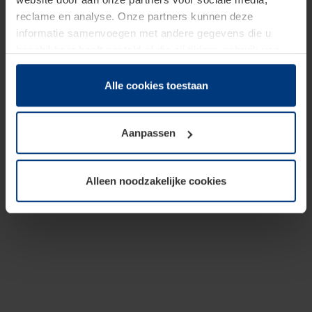
reclame en analyse. Onze partners kunnen deze
informatie samenvoegen met andere gegevens die u
beschikbaar heeft gesteld of die zij tijdens gebruik van
hun diensten hebben verzameld.
Juridisch hebben wij het recht om cookies op uw
Alle cookies toestaan
computer te plaatsen wanneer dit voor de juiste werking
van deze pagina's absoluut vereist is. Voor alle andere
Aanpassen
soorten cookies is uw toestemming benodigd. Uw
toestemming kunt u op elk moment bij de uitleg van de
cookies op pagina
Privacyverklaring
op onze website
Alleen noodzakelijke cookies
wijzigen of herroepen.