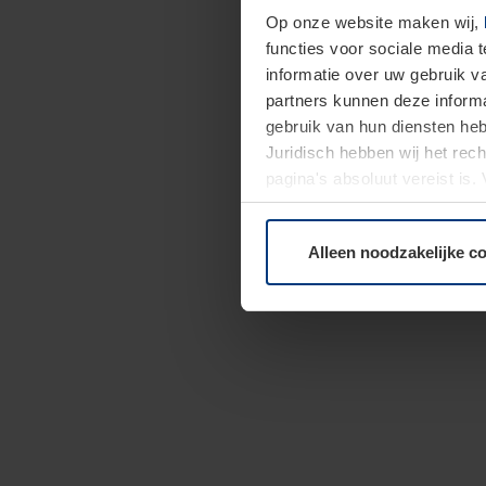
Op onze website maken wij,
functies voor sociale media 
informatie over uw gebruik 
partners kunnen deze informa
gebruik van hun diensten h
Juridisch hebben wij het rec
pagina's absoluut vereist is
moment bij de uitleg van de 
Alleen noodzakelijke c