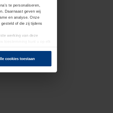
a's te personaliseren,
en. Daarnaast geven wij
clame en analyse. Onze
steld of die zij tijdens
uiste werking van deze
 Uw toestemming kunt u op elk
f herroepen.
lle cookies toestaan