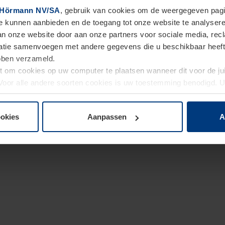
Hörmann NV/SA
, gebruik van cookies om de weergegeven pagin
te kunnen aanbieden en de toegang tot onze website te analyser
van onze website door aan onze partners voor sociale media, re
tie samenvoegen met andere gegevens die u beschikbaar heeft ge
ebben verzameld.
ht om cookies op uw computer te plaatsen wanneer dit voor de j
. Voor alle andere soorten cookies is uw toestemming benodigd.
cookies op pagina
Privacyverklaring
op onze website wijzigen o
ookies
Aanpassen
A