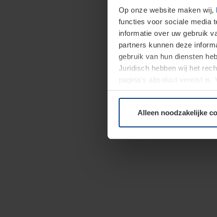
Op onze website maken wij,
functies voor sociale media 
informatie over uw gebruik 
partners kunnen deze informa
gebruik van hun diensten h
Juridisch hebben wij het rec
pagina's absoluut vereist is
moment bij de uitleg van de 
Alleen noodzakelijke c