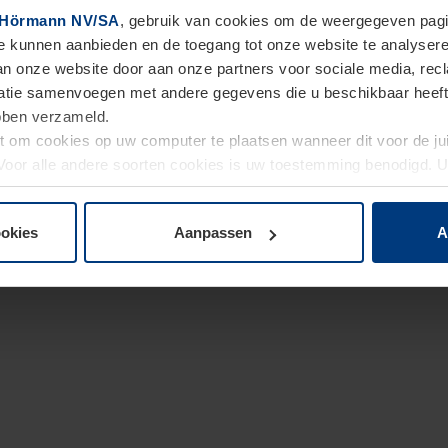
Hörmann NV/SA
, gebruik van cookies om de weergegeven pagin
te kunnen aanbieden en de toegang tot onze website te analyser
van onze website door aan onze partners voor sociale media, re
tie samenvoegen met andere gegevens die u beschikbaar heeft ge
ebben verzameld.
ht om cookies op uw computer te plaatsen wanneer dit voor de j
. Voor alle andere soorten cookies is uw toestemming benodigd.
cookies op pagina
Privacyverklaring
op onze website wijzigen o
ookies
Aanpassen
A