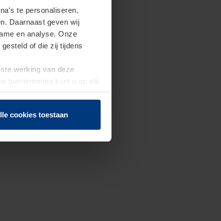
a's te personaliseren,
en. Daarnaast geven wij
clame en analyse. Onze
steld of die zij tijdens
uiste werking van deze
 Uw toestemming kunt u op elk
f herroepen.
lle cookies toestaan