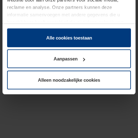
reclame en analyse. Onze partners kunnen deze
informatie samenvoegen met andere gegevens die u
beschikbaar heeft gesteld of die zij tijdens gebruik van
hun diensten hebben verzameld.
Juridisch hebben wij het recht om cookies op uw
Alle cookies toestaan
computer te plaatsen wanneer dit voor de juiste werking
van deze pagina's absoluut vereist is. Voor alle andere
Aanpassen
soorten cookies is uw toestemming benodigd. Uw
toestemming kunt u op elk moment bij de uitleg van de
cookies op pagina
Privacyverklaring
op onze website
Alleen noodzakelijke cookies
wijzigen of herroepen.