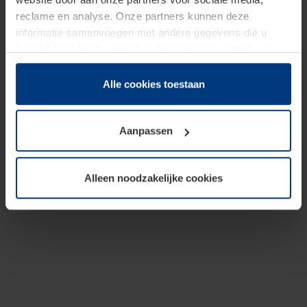
reclame en analyse. Onze partners kunnen deze
informatie samenvoegen met andere gegevens die u
beschikbaar heeft gesteld of die zij tijdens gebruik van
hun diensten hebben verzameld.
Juridisch hebben wij het recht om cookies op uw
Alle cookies toestaan
computer te plaatsen wanneer dit voor de juiste werking
van deze pagina's absoluut vereist is. Voor alle andere
Aanpassen
soorten cookies is uw toestemming benodigd. Uw
toestemming kunt u op elk moment bij de uitleg van de
cookies op pagina
Privacyverklaring
op onze website
Alleen noodzakelijke cookies
wijzigen of herroepen.